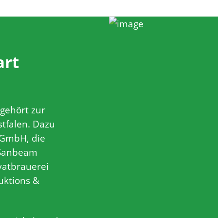
art
gehört zur
stfalen. Dazu
 GmbH, die
 Sanbeam
vatbrauerei
ktions &