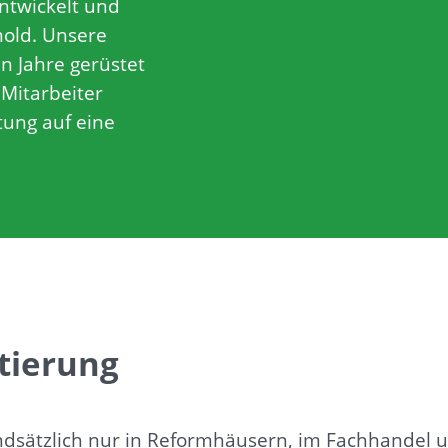
ntwickelt und
mold. Unsere
n Jahre gerüstet
Mitarbeiter
tung auf eine
tierung
undsätzlich nur in Reformhäusern, im Fachhandel 